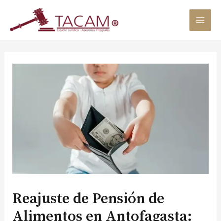
Skip
Post
MAI
to
navigation
content
MEN
Reajuste de Pensión de
Alimentos en Antofagasta: